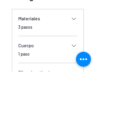
Materiales
.
3 pasos
Cuerpo
.
1 paso
Fijar el matizado
.
1 paso
Cargar más
Precio