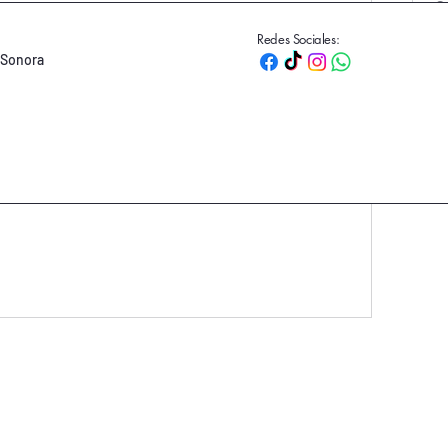
Gr
Redes Sociales:
 Sonora
za a crear entradas
mpieza a conectarte con otros miembros.