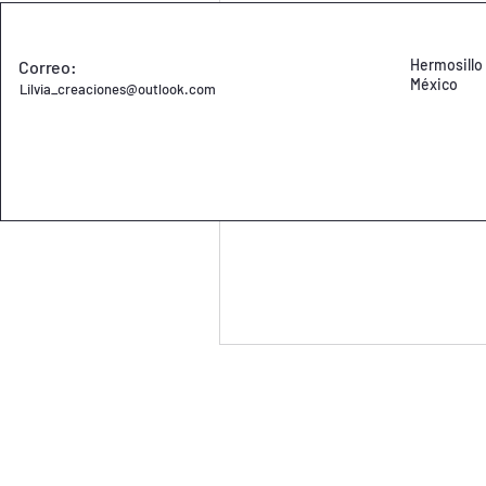
Hermosillo
Correo:
México
Lilvia_creaciones@outlook.com
Comien
Crea una entrada y e